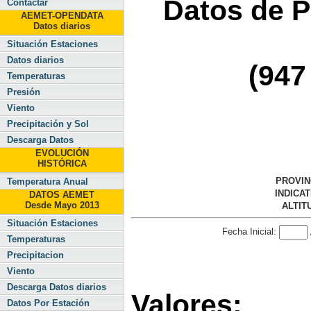
Datos de P
Contactar
AEMET-OPENDATA
Datos diarios
Situación Estaciones
Datos diarios
(947
Temperaturas
Presión
Viento
Precipitación y Sol
Descarga Datos
EVOLUCIÓN
HISTÓRICA
PROVIN
Temperatura Anual
INDICAT
DATOS AEMET
Desde Mayo 2013
ALTIT
Situación Estaciones
Fecha Inicial:
Temperaturas
Precipitacion
Viento
Descarga Datos diarios
Valores:
Datos Por Estación