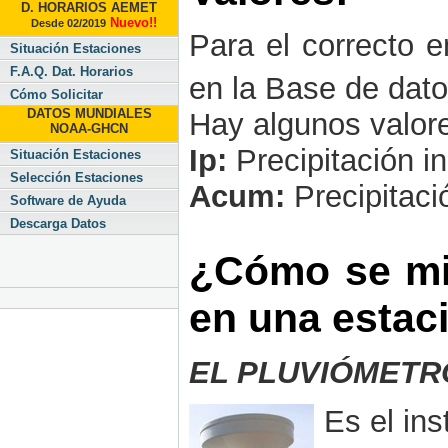
D. HORARIOS AEMET
Nuevo!!
Desde 02/2019
Para el correcto e
Situación Estaciones
F.A.Q. Dat. Horarios
en la Base de dato
Cómo Solicitar
DATOS MUNDIALES
Hay algunos valor
NOAA-GHCN
Ip:
Precipitación in
Situación Estaciones
Selección Estaciones
Acum:
Precipitac
Software de Ayuda
Descarga Datos
¿Cómo se mid
en una estac
EL PLUVIÓMETR
Es el in